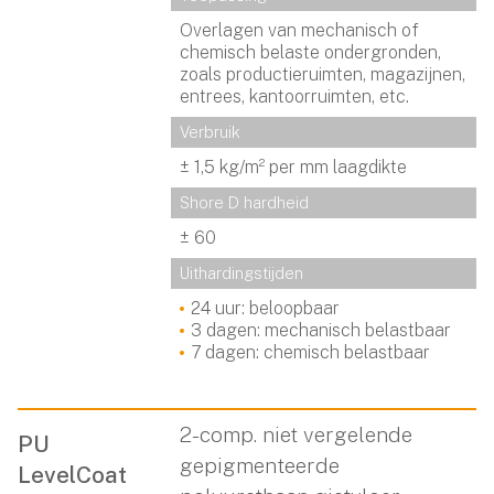
Overlagen van mechanisch of
chemisch belaste ondergronden,
zoals productieruimten, magazijnen,
entrees, kantoorruimten, etc.
Verbruik
± 1,5 kg/m² per mm laagdikte
Shore D hardheid
± 60
Uithardingstijden
24 uur: beloopbaar
3 dagen: mechanisch belastbaar
7 dagen: chemisch belastbaar
2-comp. niet vergelende
PU
gepigmenteerde
LevelCoat