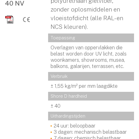
polyurethaan gietvloer,
40 NV
zonder oplosmiddelen en
vloeistofdicht (alle RAL- en
NCS kleuren).
Toepassing
Overlagen van oppervlakken die
belast worden door UV licht, zoals
woonkamers, showrooms, musea,
balkons, galarijen, terrassen, etc.
Verbruik
± 1,55 kg/m² per mm laagdikte
Shore D hardheid
± 40
Uithardingstijden
24 uur: beloopbaar
3 dagen: mechanisch belastbaar
7 dagen: chemisch belastbaar