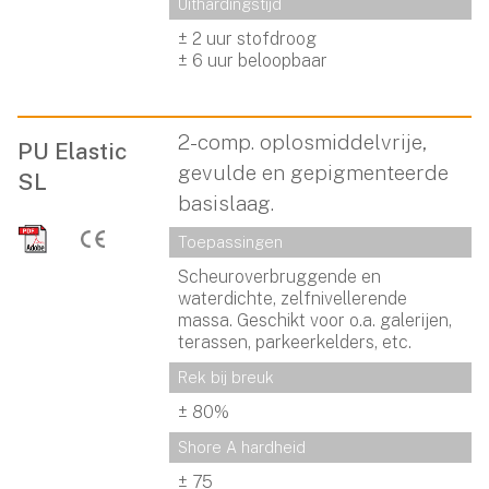
Uithardingstijd
± 2 uur stofdroog
± 6 uur beloopbaar
2-comp. oplosmiddelvrije,
PU Elastic
gevulde en gepigmenteerde
SL
basislaag.
Toepassingen
Scheuroverbruggende en
waterdichte, zelfnivellerende
massa. Geschikt voor o.a. galerijen,
terassen, parkeerkelders, etc.
Rek bij breuk
± 80%
Shore A hardheid
± 75