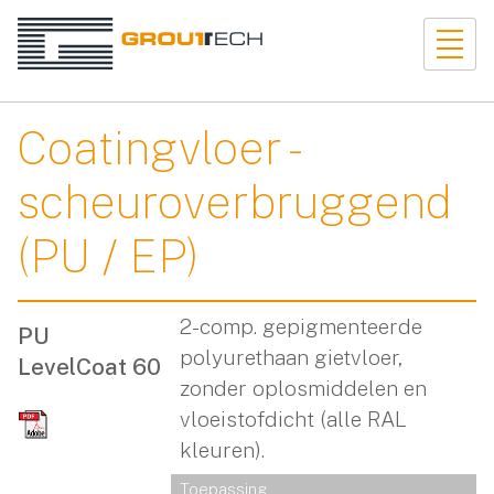
Coatingvloer -
scheuroverbruggend
(PU / EP)
2-comp. gepigmenteerde
PU
polyurethaan gietvloer,
LevelCoat 60
zonder oplosmiddelen en
vloeistofdicht (alle RAL
kleuren).
Toepassing