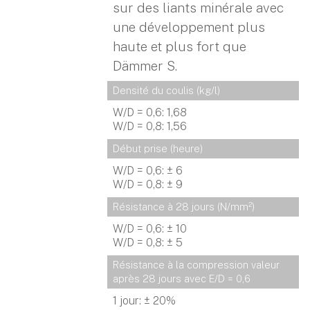
sur des liants minérale avec
une développement plus
haute et plus fort que
Dämmer S.
Densité du coulis (kg/l)
W/D = 0,6: 1,68
W/D = 0,8: 1,56
Début prise (heure)
W/D = 0,6: ± 6
W/D = 0,8: ± 9
Résistance à 28 jours (N/mm²)
W/D = 0,6: ± 10
W/D = 0,8: ± 5
Résistance à la compression valeur 
après 28 jours avec E/D = 0,6
1 jour: ± 20%