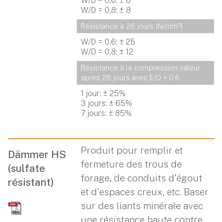
W/D = 0,6: ± 6
W/D = 0,8: ± 8
Résistance à 28 jours (N/mm²)
W/D = 0,6: ± 25
W/D = 0,8: ± 12
Résistance à la compression valeur 
après 28 jours avec E/D = 0,6
1 jour: ± 25%
3 jours: ± 65%
7 jours: ± 85%
Produit pour remplir et
Dämmer HS
fermeture des trous de
(sulfate
forage, de conduits d'égout
résistant)
et d'espaces creux, etc. Baser
sur des liants minérale avec
une résistance haute contre