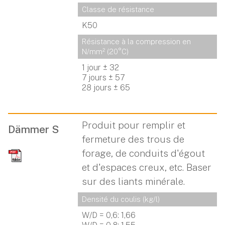
Classe de résistance
K50
Résistance à la compression en 
N/mm² (20°C)
1 jour ± 32
7 jours ± 57
28 jours ± 65
Produit pour remplir et
Dämmer S
fermeture des trous de
forage, de conduits d'égout
et d'espaces creux, etc. Baser
sur des liants minérale.
Densité du coulis (kg/l)
W/D = 0,6: 1,66