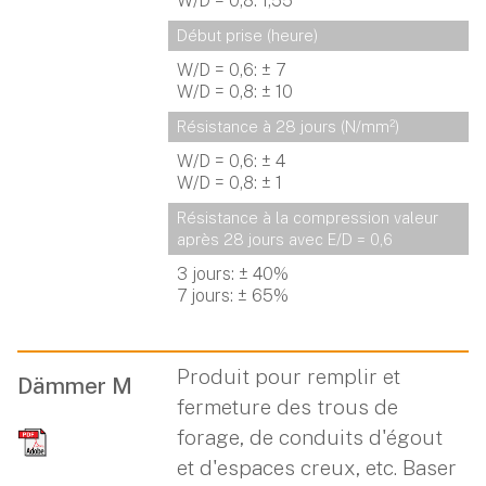
W/D = 0,8: 1,55
Début prise (heure)
W/D = 0,6: ± 7
W/D = 0,8: ± 10
Résistance à 28 jours (N/mm²)
W/D = 0,6: ± 4
W/D = 0,8: ± 1
Résistance à la compression valeur 
après 28 jours avec E/D = 0,6
3 jours: ± 40%
7 jours: ± 65%
Produit pour remplir et
Dämmer M
fermeture des trous de
forage, de conduits d'égout
et d'espaces creux, etc. Baser