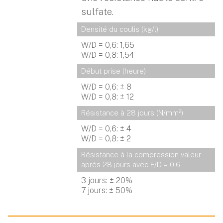
sulfate.
Densité du coulis (kg/l)
W/D = 0,6: 1,65
W/D = 0,8: 1,54
Début prise (heure)
W/D = 0,6: ± 8
W/D = 0,8: ± 12
Résistance à 28 jours (N/mm²)
W/D = 0,6: ± 4
W/D = 0,8: ± 2
Résistance à la compression valeur 
après 28 jours avec E/D = 0,6
3 jours: ± 20%
7 jours: ± 50%