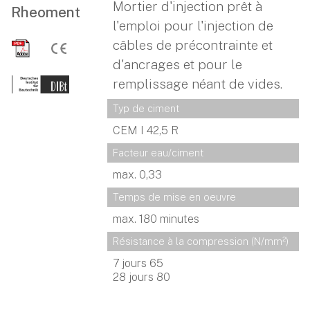
Mortier d'injection prêt à
Rheoment
l'emploi pour l'injection de
câbles de précontrainte et
d'ancrages et pour le
remplissage néant de vides.
Typ de ciment
CEM I 42,5 R
Facteur eau/ciment
max. 0,33
Temps de mise en oeuvre
max. 180 minutes
Résistance à la compression (N/mm²)
7 jours 65
28 jours 80