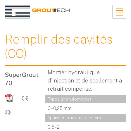
Remplir des cavités
(CC)
Mortier hydraulique
SuperGrout
d'injection et de scellement à
70
retrait compensé.
Types (granulometrie)
0 - 0,25 mm
Epaisseur maximale en cm
0,5 - 2