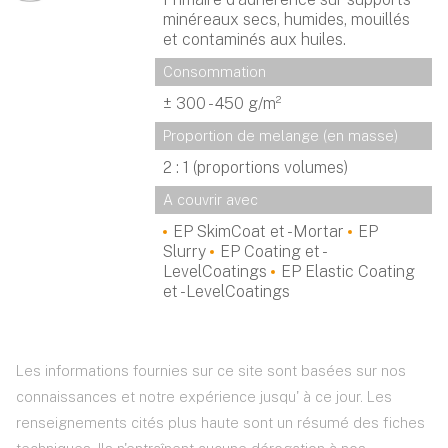
minéreaux secs, humides, mouillés
et contaminés aux huiles.
Consommation
± 300 - 450 g/m²
Proportion de melange (en masse)
2 : 1 (proportions volumes)
A couvrir avec
EP SkimCoat et -Mortar
EP
Slurry
EP Coating et -
LevelCoatings
EP Elastic Coating
et -LevelCoatings
Les informations fournies sur ce site sont basées sur nos
connaissances et notre expérience jusqu' à ce jour. Les
renseignements cités plus haute sont un résumé des fiches