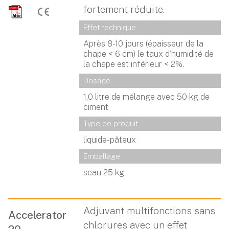
fortement réduite.
Effet technique
Après 8-10 jours (épaisseur de la
chape < 6 cm) le taux d'humidité de
la chape est inférieur < 2%.
Dosage
1,0 litre de mélange avec 50 kg de
ciment
Type de produit
liquide-pâteux
Emballage
seau 25 kg
Adjuvant multifonctions sans
Accelerator
chlorures avec un effet