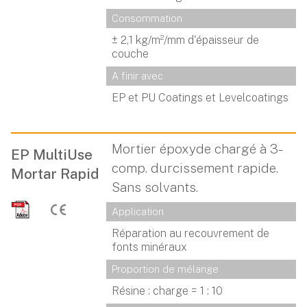
Consommation
± 2,1 kg/m²/mm d'épaisseur de
couche
A finir avec
EP et PU Coatings et Levelcoatings
Mortier époxyde chargé à 3-
EP MultiUse
comp. durcissement rapide.
Mortar Rapid
Sans solvants.
Application
Réparation au recouvrement de
fonts minéraux
Proportion de mélange
Résine : charge = 1 : 10