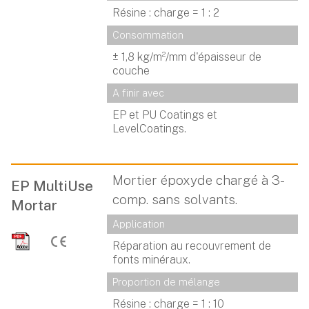
Résine : charge = 1 : 2
Consommation
± 1,8 kg/m²/mm d'épaisseur de
couche
A finir avec
EP et PU Coatings et
LevelCoatings.
Mortier époxyde chargé à 3-
EP MultiUse
comp. sans solvants.
Mortar
Application
Réparation au recouvrement de
fonts minéraux.
Proportion de mélange
Résine : charge = 1 : 10