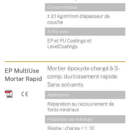
Consommation
± 2,1 kg/m²/mm d'épaisseur de
couche
A finir avec
EP et PU Coatings et
LevelCoatings.
Mortier époxyde chargé à 3-
EP MultiUse
comp. durcissement rapide.
Mortar Rapid
Sans solvants.
Application
Réparation au recouvrement de
fonts minéraux
Proportion de mélange
Résine : charge = 1 : 10