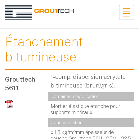
Étanchement
bitumineuse
1-comp. dispersion acrylate
Grouttech
bitimineuse (brun/gris).
5611
Domaines d'application
Mortier élastique étanche pour
supports minéraux.
Consommation
± 1,8 kg/m²/mm épaisseur de
couche Grouttech 5611 : CEM I 32,5