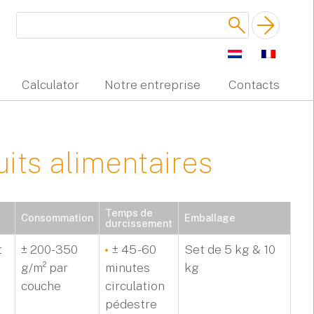
Calculator
Notre entreprise
Contacts
uits alimentaires
Temps de
Consommation
Emballage
durcissement
t
± 200-350
± 45 - 60
Set de 5 kg & 10
g/m² par
minutes
kg
couche
circulation
pédestre