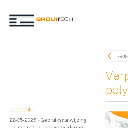
TERUG
Verp
pol
Lees ook:
22-05-2025
-
Gebruiksaanwijzing
en instructies voor verwijdering