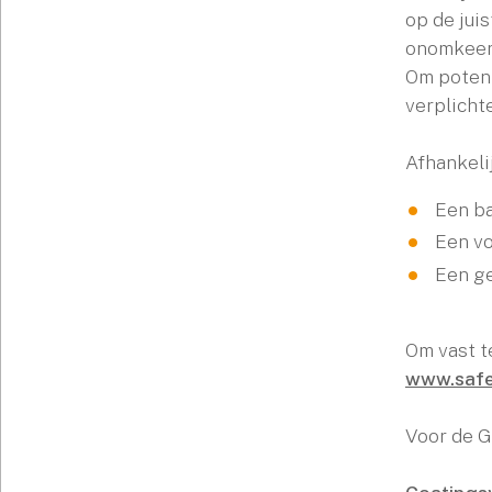
op de jui
onomkeerb
Om potent
verplicht
Afhankeli
Een ba
Een vo
Een ge
Om vast t
www.safe
Voor de G